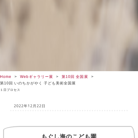
Home
Webギャラリー展
第10回 全国展
第10回 いのちかがやく 子ども美術全国展
１日プロセス
2022年12月22日
もぐし海のこども園