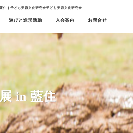
 藍住 | 子ども美術文化研究会子ども美術文化研究会
遊びと造形活動
入会案内
お問合せ
 in 藍住