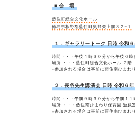
■ 会 場
藍住町総合文化ホール
徳島県板野郡藍住町奥野矢上前３２−１
１．ギャラリートーク 日時 令和
時間・・・午後４時３０分から午後６時
場所 ・・・藍住町総合文化ホール ２階
※参加される場合は事前に藍住南ひまわ
２．長谷先生講演会 日時 令和６
時間・・・午前９時３０分から午前１１
場所 ・・・藍住南ひまわり保育園 遊戯
※参加される場合は事前に藍住南ひまわ